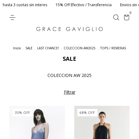
hasta 3 cuotas sin interes
15% Off Efectivo / Transferencia
Envios sin c
0
Inicio
.
SALE
.
LAST CHANCE!
.
COLECCION AW2025
.
TOPS / REMERAS
SALE
COLECCION AW 2025
Filtrar
35
%
OFF
68
%
OFF