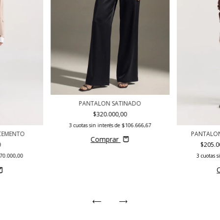
PANTALON SATINADO
$320.000,00
3
cuotas sin interés de
$106.666,67
CEMENTO
PANTALO
Comprar
0
$205.0
70.000,00
3
cuotas s