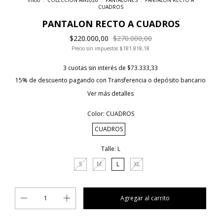
Inicio
.
COLECCION AW2026
.
PANTALONES
.
PANTALON RECTO A
CUADROS
PANTALON RECTO A CUADROS
$220.000,00
$270.000,00
Precio sin impuestos
$181.818,18
3
cuotas sin interés de
$73.333,33
15% de descuento
pagando con Transferencia o depósito bancario
Ver más detalles
Color:
CUADROS
CUADROS
Talle:
L
S
M
L
XL