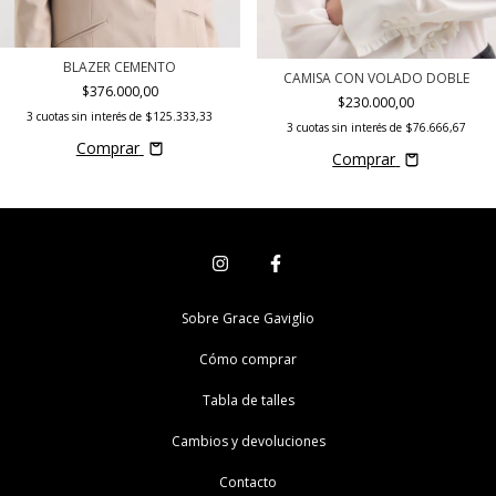
BLAZER CEMENTO
CAMISA CON VOLADO DOBLE
$376.000,00
$230.000,00
3
cuotas sin interés de
$125.333,33
3
cuotas sin interés de
$76.666,67
Comprar
Comprar
Sobre Grace Gaviglio
Cómo comprar
Tabla de talles
Cambios y devoluciones
Contacto