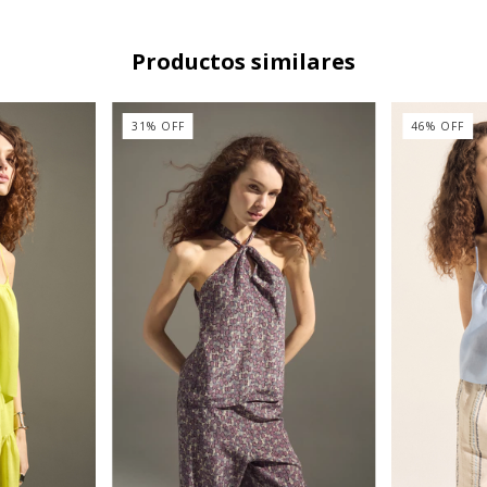
Productos similares
31
%
OFF
46
%
OFF