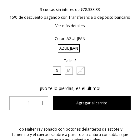
3
cuotas sin interés de
$78.333,33
15% de descuento
pagando con Transferencia o depósito bancario
Ver más detalles
Color:
AZUL JEAN
AZUL JEAN
Talle:
S
S
M
L
¡No te lo pierdas, es el último!
Top Halter revisonado con botones delanteros de escote V
femenino y el cuerpo se abre a partir de la cintura con tablas que
dan apertura y movimiento pelplum.