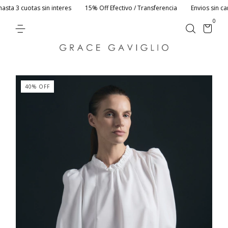
a 3 cuotas sin interes
15% Off Efectivo / Transferencia
Envios sin cargo
0
40
%
OFF