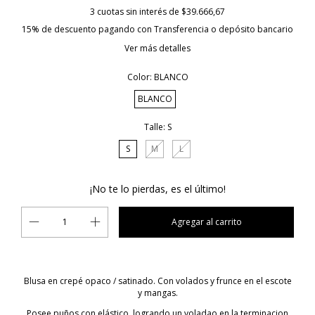
3
cuotas sin interés de
$39.666,67
15% de descuento
pagando con Transferencia o depósito bancario
Ver más detalles
Color:
BLANCO
BLANCO
Talle:
S
S
M
L
¡No te lo pierdas, es el último!
Blusa en crepé opaco / satinado. Con volados y frunce en el escote
y mangas.
Posee puños con elástico, logrando un voladao en la terminacion