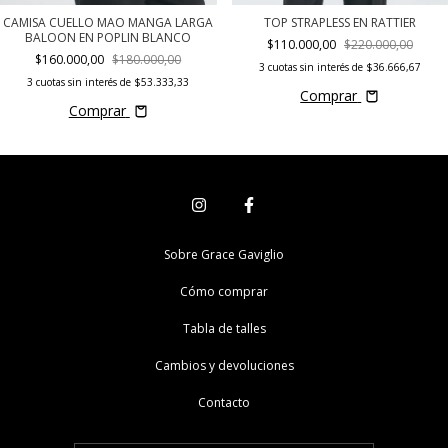
CAMISA CUELLO MAO MANGA LARGA
TOP STRAPLESS EN RATTIER
BALOON EN POPLIN BLANCO
$110.000,00
$220.000,00
$160.000,00
$180.000,00
3
cuotas sin interés de
$36.666,67
3
cuotas sin interés de
$53.333,33
Comprar
Comprar
Sobre Grace Gaviglio
Cómo comprar
Tabla de talles
Cambios y devoluciones
Contacto