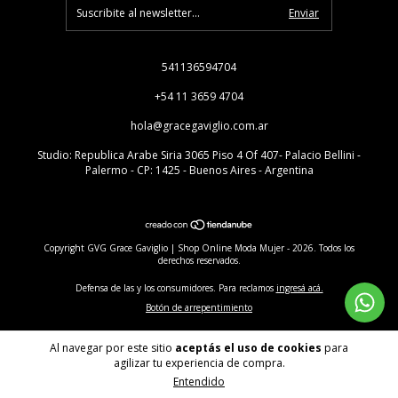
541136594704
+54 11 3659 4704
hola@gracegaviglio.com.ar
Studio: Republica Arabe Siria 3065 Piso 4 Of 407- Palacio Bellini -
Palermo - CP: 1425 - Buenos Aires - Argentina
Copyright GVG Grace Gaviglio | Shop Online Moda Mujer - 2026. Todos los
derechos reservados.
Defensa de las y los consumidores. Para reclamos
ingresá acá.
Botón de arrepentimiento
Al navegar por este sitio
aceptás el uso de cookies
para
agilizar tu experiencia de compra.
Entendido