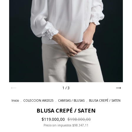
1
/
3
Inicio
.
COLECCION AW2025
.
CAMISAS / BLUSAS
.
BLUSA CREPÉ / SATEN
BLUSA CREPÉ / SATEN
$119.000,00
$198.000,00
Precio sin impuestos
$98.347,11